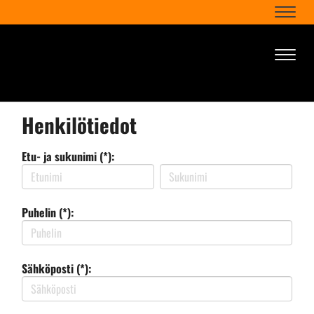
Naviga
Naviga
Henkilötiedot
Etu- ja sukunimi (*):
Puhelin (*):
Sähköposti (*):