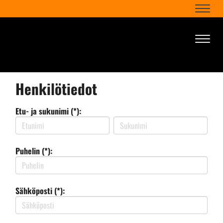
Naviga
Naviga
Henkilötiedot
Etu- ja sukunimi (*):
Puhelin (*):
Sähköposti (*):