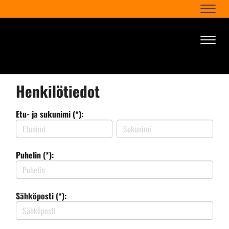
Naviga
Naviga
Henkilötiedot
Etu- ja sukunimi (*):
Puhelin (*):
Sähköposti (*):