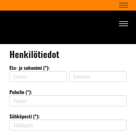
Naviga
Naviga
Henkilötiedot
Etu- ja sukunimi (*):
Puhelin (*):
Sähköposti (*):