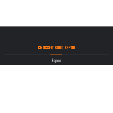
CROSSFIT 8000 ESPOO
Espoo
Ruukintie 3
02330 Espoo
info.espoo@crossfit8000.com
CROSSFIT 8000 SALPAUS