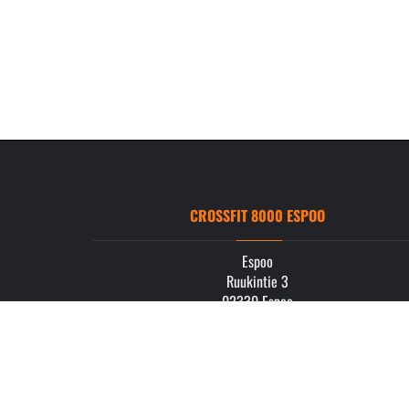
CROSSFIT 8000 ESPOO
Espoo
Ruukintie 3
02330 Espoo
info.espoo@crossfit8000.com