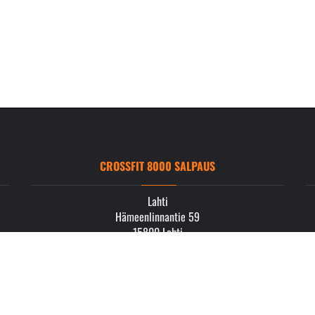
CROSSFIT 8000 SALPAUS
Lahti
Hämeenlinnantie 59
15800 Lahti
info.salpaus@crossfit8000.com