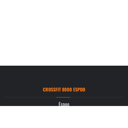
CROSSFIT 8000 ESPOO
Espoo
Ruukintie 3
02330 Espoo
info.espoo@crossfit8000.com