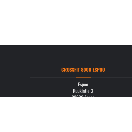
CROSSFIT 8000 ESPOO
Espoo
Ruukintie 3
02330 Espoo
info.espoo@crossfit8000.com