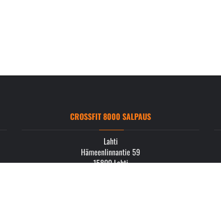
CROSSFIT 8000 SALPAUS
Lahti
Hämeenlinnantie 59
15800 Lahti
info.salpaus@crossfit8000.com