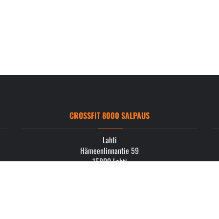
CROSSFIT 8000 SALPAUS
Lahti
Hämeenlinnantie 59
15800 Lahti
info.salpaus@crossfit8000.com