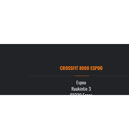
CROSSFIT 8000 ESPOO
Espoo
Ruukintie 3
02330 Espoo
info.espoo@crossfit8000.com