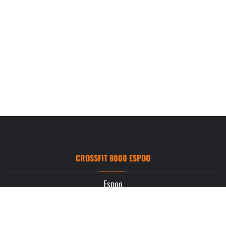
CROSSFIT 8000 ESPOO
Espoo
Ruukintie 3
02330 Espoo
info.espoo@crossfit8000.com