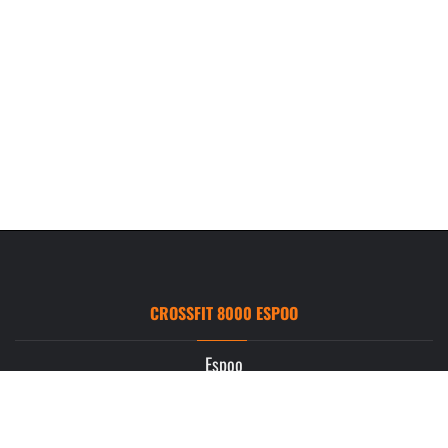
CROSSFIT 8000 ESPOO
Espoo
Ruukintie 3
02330 Espoo
info.espoo@crossfit8000.com