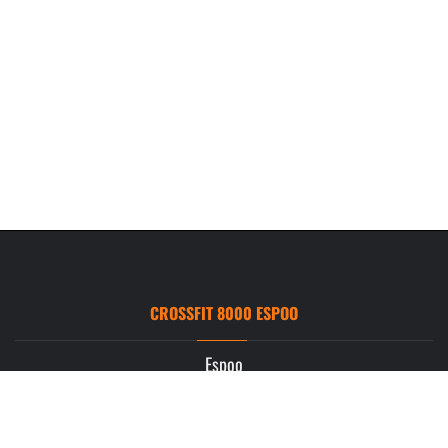
CROSSFIT 8000 ESPOO
Espoo
Ruukintie 3
02330 Espoo
info.espoo@crossfit8000.com