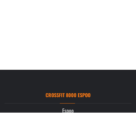
CROSSFIT 8000 ESPOO
Espoo
Ruukintie 3
02330 Espoo
info.espoo@crossfit8000.com