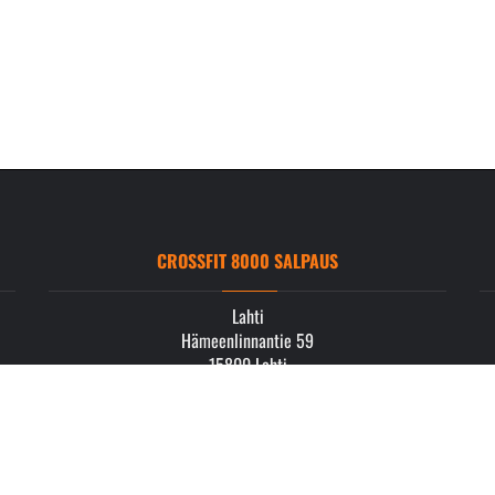
CROSSFIT 8000 SALPAUS
Lahti
Hämeenlinnantie 59
15800 Lahti
info.salpaus@crossfit8000.com