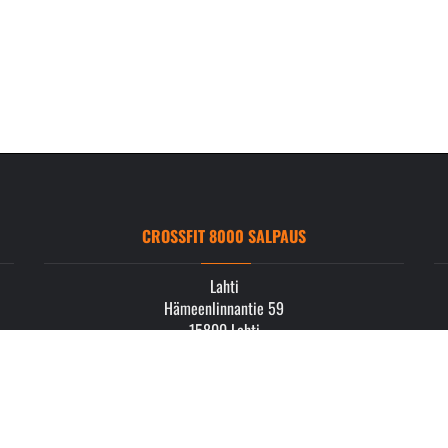
CROSSFIT 8000 SALPAUS
Lahti
Hämeenlinnantie 59
15800 Lahti
info.salpaus@crossfit8000.com