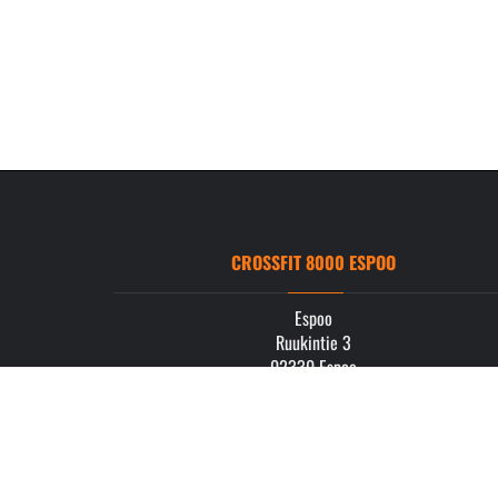
CROSSFIT 8000 ESPOO
Espoo
Ruukintie 3
02330 Espoo
info.espoo@crossfit8000.com