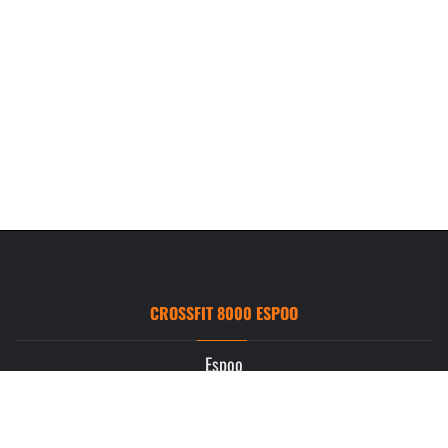
CROSSFIT 8000 ESPOO
Espoo
Ruukintie 3
02330 Espoo
info.espoo@crossfit8000.com