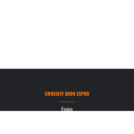
CROSSFIT 8000 ESPOO
Espoo
Ruukintie 3
02330 Espoo
info.espoo@crossfit8000.com