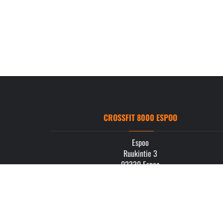
CROSSFIT 8000 ESPOO
Espoo
Ruukintie 3
02330 Espoo
info.espoo@crossfit8000.com