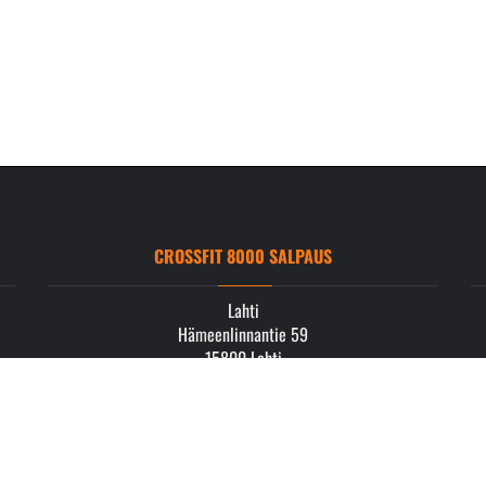
CROSSFIT 8000 SALPAUS
Lahti
Hämeenlinnantie 59
15800 Lahti
info.salpaus@crossfit8000.com