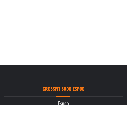
CROSSFIT 8000 ESPOO
Espoo
Ruukintie 3
02330 Espoo
info.espoo@crossfit8000.com