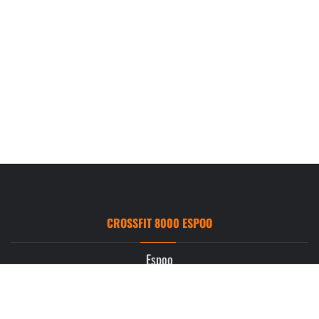
CROSSFIT 8000 ESPOO
Espoo
Ruukintie 3
02330 Espoo
info.espoo@crossfit8000.com