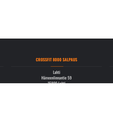
CROSSFIT 8000 SALPAUS
Lahti
Hämeenlinnantie 59
15800 Lahti
info.salpaus@crossfit8000.com