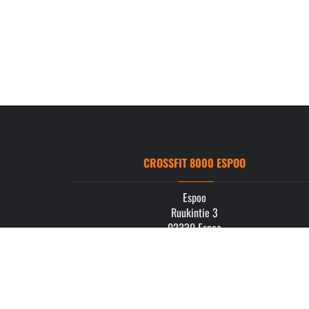
CROSSFIT 8000 ESPOO
Espoo
Ruukintie 3
02330 Espoo
info.espoo@crossfit8000.com