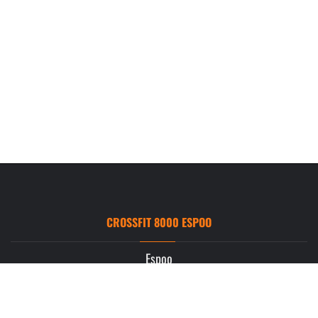
CROSSFIT 8000 ESPOO
Espoo
Ruukintie 3
02330 Espoo
info.espoo@crossfit8000.com