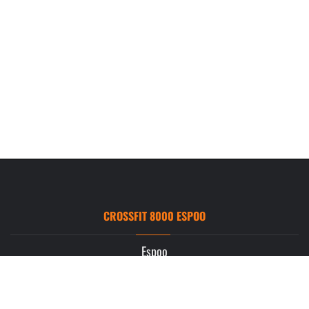
CROSSFIT 8000 ESPOO
Espoo
Ruukintie 3
02330 Espoo
info.espoo@crossfit8000.com