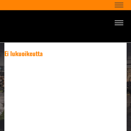
Naviga
Naviga
Ei lukuoikeutta