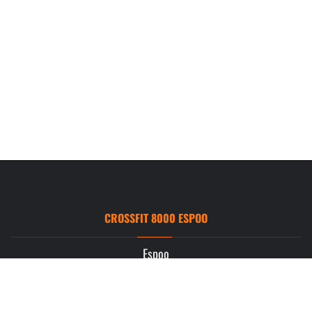
CROSSFIT 8000 ESPOO
Espoo
Ruukintie 3
02330 Espoo
info.espoo@crossfit8000.com