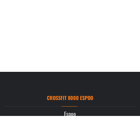
CROSSFIT 8000 ESPOO
Espoo
Ruukintie 3
02330 Espoo
info.espoo@crossfit8000.com