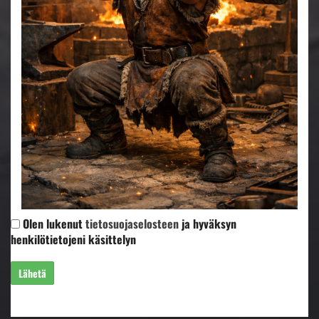
Olen lukenut
tietosuojaselosteen
ja hyväksyn
henkilötietojeni käsittelyn
Lähetä