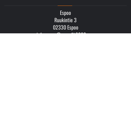
Espoo
Ruukintie 3
02330 Espoo
info.espoo@crossfit8000.com
CROSSFIT 8000 SALPAUS
Lahti
Hämeenlinnantie 59
15800 Lahti
info.salpaus@crossfit8000.com
MUUT YHTEYSTIEDOT