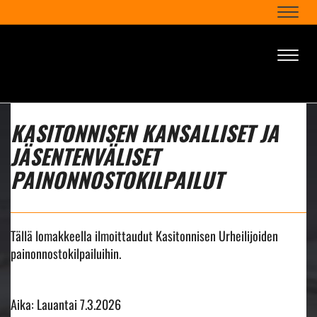
Naviga
Naviga
KASITONNISEN KANSALLISET JA
JÄSENTENVÄLISET
PAINONNOSTOKILPAILUT
Tällä lomakkeella ilmoittaudut Kasitonnisen Urheilijoiden
painonnostokilpailuihin.
Aika: Lauantai 7.3.2026