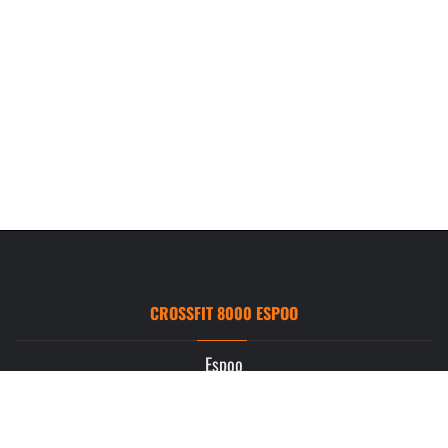
CROSSFIT 8000 ESPOO
Espoo
Ruukintie 3
02330 Espoo
info.espoo@crossfit8000.com