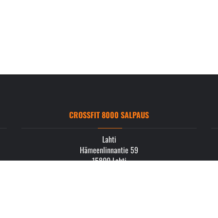
CROSSFIT 8000 SALPAUS
Lahti
Hämeenlinnantie 59
15800 Lahti
info.salpaus@crossfit8000.com