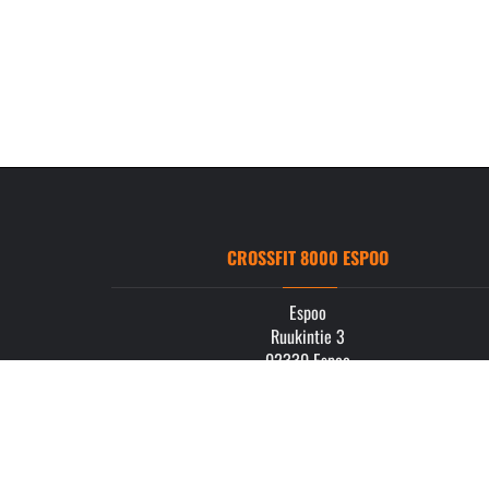
CROSSFIT 8000 ESPOO
Espoo
Ruukintie 3
02330 Espoo
info.espoo@crossfit8000.com