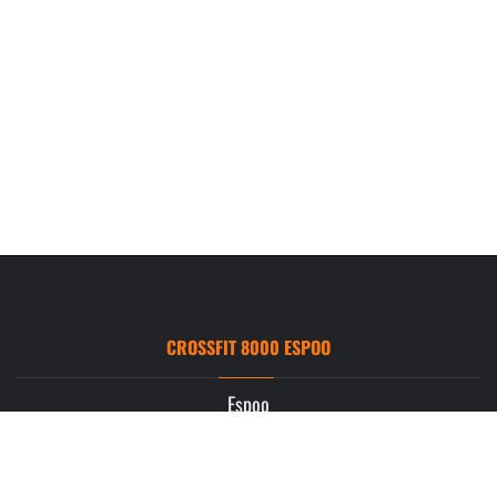
CROSSFIT 8000 ESPOO
Espoo
Ruukintie 3
02330 Espoo
info.espoo@crossfit8000.com