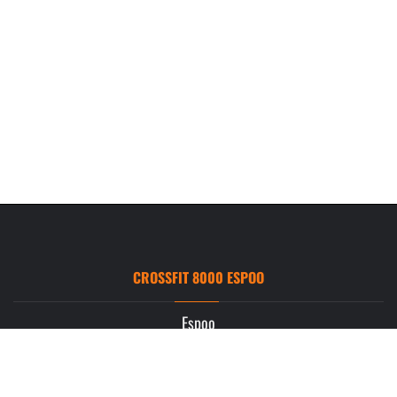
CROSSFIT 8000 ESPOO
Espoo
Ruukintie 3
02330 Espoo
info.espoo@crossfit8000.com