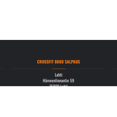
CROSSFIT 8000 SALPAUS
Lahti
Hämeenlinnantie 59
15800 Lahti
info.salpaus@crossfit8000.com