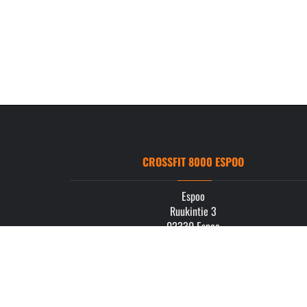
CROSSFIT 8000 ESPOO
Espoo
Ruukintie 3
02330 Espoo
info.espoo@crossfit8000.com