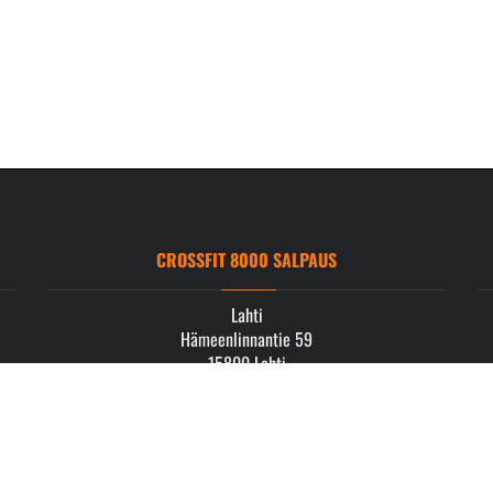
CROSSFIT 8000 SALPAUS
Lahti
Hämeenlinnantie 59
15800 Lahti
info.salpaus@crossfit8000.com