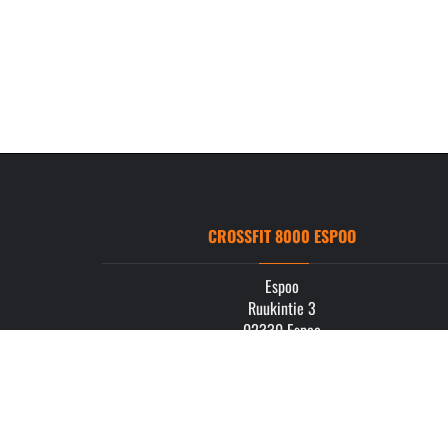
CROSSFIT 8000 ESPOO
Espoo
Ruukintie 3
02330 Espoo
info.espoo@crossfit8000.com