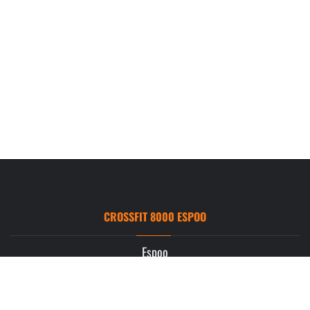
CROSSFIT 8000 ESPOO
Espoo
Ruukintie 3
02330 Espoo
info.espoo@crossfit8000.com