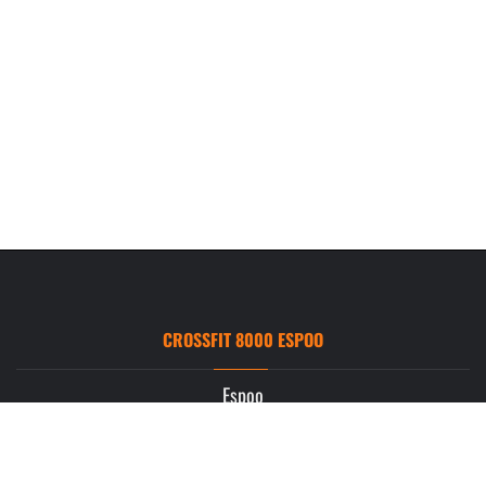
CROSSFIT 8000 ESPOO
Espoo
Ruukintie 3
02330 Espoo
info.espoo@crossfit8000.com