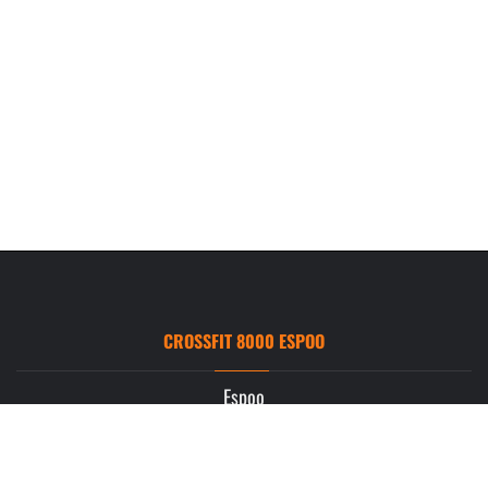
CROSSFIT 8000 ESPOO
Espoo
Ruukintie 3
02330 Espoo
info.espoo@crossfit8000.com