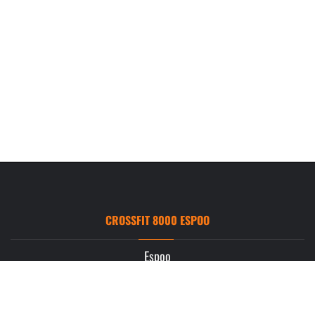
CROSSFIT 8000 ESPOO
Espoo
Ruukintie 3
02330 Espoo
info.espoo@crossfit8000.com