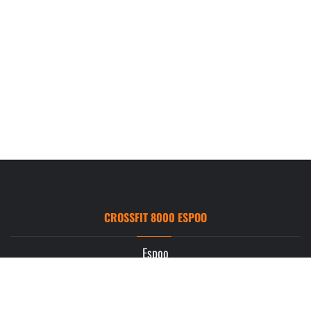
CROSSFIT 8000 ESPOO
Espoo
Ruukintie 3
02330 Espoo
info.espoo@crossfit8000.com