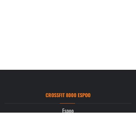
CROSSFIT 8000 ESPOO
Espoo
Ruukintie 3
02330 Espoo
info.espoo@crossfit8000.com