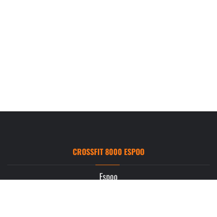
CROSSFIT 8000 ESPOO
Espoo
Ruukintie 3
02330 Espoo
info.espoo@crossfit8000.com