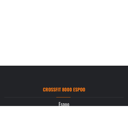
CROSSFIT 8000 ESPOO
Espoo
Ruukintie 3
02330 Espoo
info.espoo@crossfit8000.com