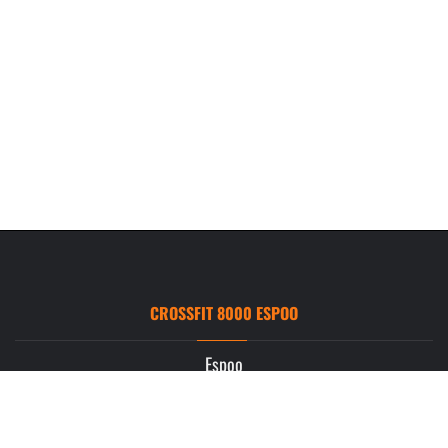
CROSSFIT 8000 ESPOO
Espoo
Ruukintie 3
02330 Espoo
info.espoo@crossfit8000.com