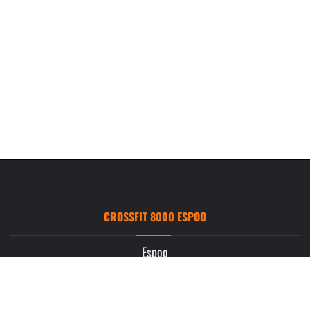
CROSSFIT 8000 ESPOO
Espoo
Ruukintie 3
02330 Espoo
info.espoo@crossfit8000.com