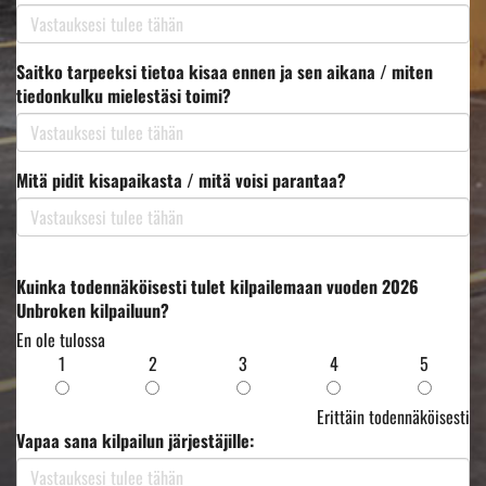
Saitko tarpeeksi tietoa kisaa ennen ja sen aikana / miten
tiedonkulku mielestäsi toimi?
Mitä pidit kisapaikasta / mitä voisi parantaa?
Kuinka todennäköisesti tulet kilpailemaan vuoden 2026
Unbroken kilpailuun?
En ole tulossa
1
2
3
4
5
Erittäin todennäköisesti
Vapaa sana kilpailun järjestäjille: