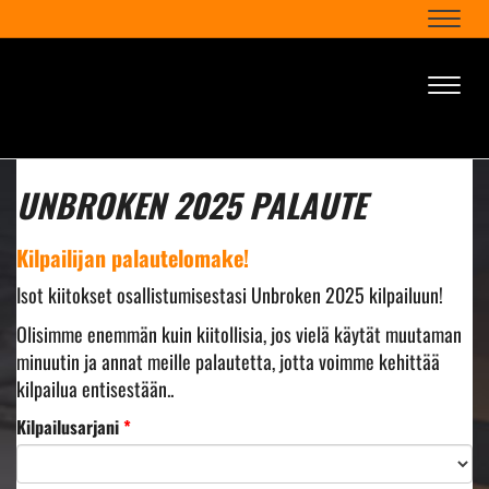
Naviga
Naviga
UNBROKEN 2025 PALAUTE
Kilpailijan palautelomake!
Isot kiitokset osallistumisestasi Unbroken 2025 kilpailuun!
Olisimme enemmän kuin kiitollisia, jos vielä käytät muutaman
minuutin ja annat meille palautetta, jotta voimme kehittää
kilpailua entisestään..
Kilpailusarjani
*