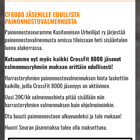
CF8000 JÄSENILLE EDULLISTA
PAINONNOSTOVALMENNUSTA
Painonnostoseuramme Kasitonnisen Urheilijat ry järjestää
painonnostovalmennusta omissa tiloissaan heti sisääntulon
luona alakerrassa.
Kutsumme nyt myös kaikki CrossFit 8000 jäsenet
valmennusryhmiin mukaan erittäin edullisesti!
Harrasteryhmien painonnostovalmennuksen hinta laskettiin
kaikille, joilla CrossFit 8000 jäsenyys on aktiivinen.
Uusi 39€/kk valmennushinta pitää sisällään niin
harrasteryhmien valmennuksen kuin ohjelmoinninkin.
Ota buusti painnonnostoon alkuvuodeksi ja tule mukaan!
Huom! Seuran jäsenmaksu tulee olla maksettuna.