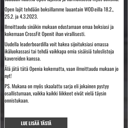
Open lajit tehdään boksillamme lauantain WOD:eilla 18.2.,
25.2. ja 4.3.2023.
Ilmoittaudu sinäkin mukaan edustamaan omaa boksiasi ja
kokemaan CrossFit Openit ihan virallisesti.
Uudella leaderboardilla voit hakea sijoituksiasi omassa
ikäluokassasi tai tehdä vaikkapa omia sisäisiä tuloslistoja
kavereiden kanssa.
Älä jätä tätä Openia kokematta, vaan ilmoittaudu mukaan jo
nyt!
PS. Mukana on myös skaalattu sarja eli jokainen pystyy
osallistumaan, vaikka kaikki liikkeet eivät vielä täysin
onnistukaan.
LUE LISÄÄ TÄSTÄ