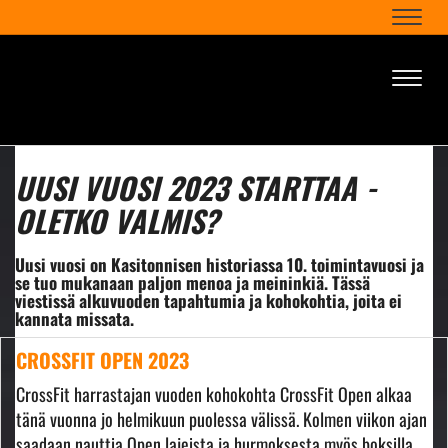
Naviga
Naviga
UUSI VUOSI 2023 STARTTAA -
OLETKO VALMIS?
Uusi vuosi on Kasitonnisen historiassa 10. toimintavuosi ja
se tuo mukanaan paljon menoa ja meininkiä. Tässä
viestissä alkuvuoden tapahtumia ja kohokohtia, joita ei
kannata missata.
CROSSFIT OPEN 2023
CrossFit harrastajan vuoden kohokohta CrossFit Open alkaa
tänä vuonna jo helmikuun puolessa välissä. Kolmen viikon ajan
saadaan nauttia Open lajeista ja hurmoksesta myös boksilla.