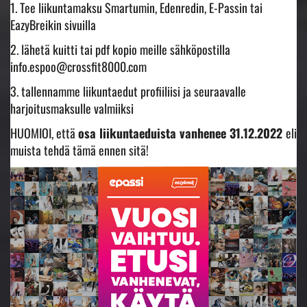
1. Tee liikuntamaksu Smartumin, Edenredin, E-Passin tai
EazyBreikin sivuilla
2. lähetä kuitti tai pdf kopio meille sähköpostilla
info.espoo@crossfit8000.com
3. tallennamme liikuntaedut profiiliisi ja seuraavalle
harjoitusmaksulle valmiiksi
HUOMIOI, että
osa liikuntaeduista vanhenee 31.12.2022
eli
muista tehdä tämä ennen sitä!