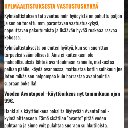
KYLMÄALTISTUKSESTA VASTUSTUSKYKYÄ
Kylmäaltistuksen tai avantouinnin hyödyistä on puhuttu paljon
ja sen on todettu mm. parantavan vastustuskykyä,
nopeuttavan palautumista ja lisäävän hyvää ruskeaa rasvaa
kehossa.
Kylmäaltistuksesta on eniten hyötyä, kun sen suorittaa
tarpeeksi säännöllisesti. Aina ei kuitenkaan ole
mahdollisuuksia lähteä avantouimaan rannelle, matkustaa
paikan päälle, käydä avannossa, matkustaa kotiin suihkuun jne.
Joten mikäs sen helpompaa kuin harrastaa avantouintia
suoraan boksilla!
Vuoden Avantopool -käyttöoikeus nyt tammikuun ajan
99€.
Hanki siis käyttöoikeus boksilta löytyvään AvantoPool -
kylmälaitteeseen. Tämä sisätilan "avanto" pitää veden
puhtaana ja sinne voit pulahtaa suoraan suihkutiloista.