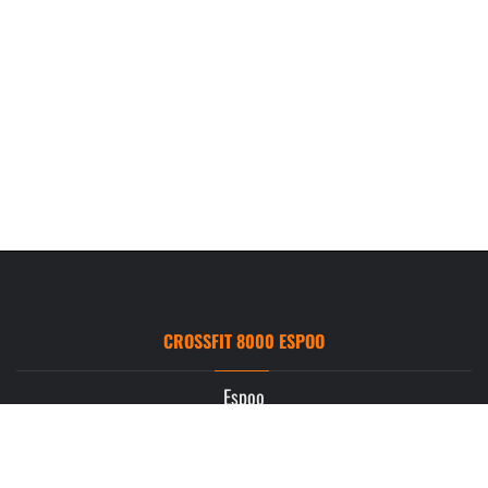
CROSSFIT 8000 ESPOO
Espoo
Ruukintie 3
02330 Espoo
info.espoo@crossfit8000.com