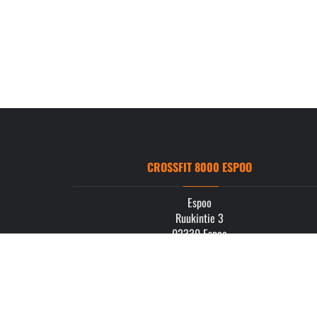
CROSSFIT 8000 ESPOO
Espoo
Ruukintie 3
02330 Espoo
info.espoo@crossfit8000.com