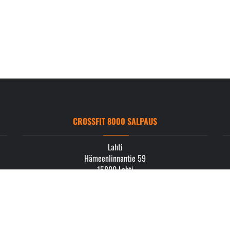
CROSSFIT 8000 SALPAUS
Lahti
Hämeenlinnantie 59
15800 Lahti
info.salpaus@crossfit8000.com