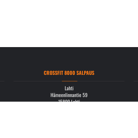
CROSSFIT 8000 SALPAUS
Lahti
Hämeenlinnantie 59
15800 Lahti
info.salpaus@crossfit8000.com