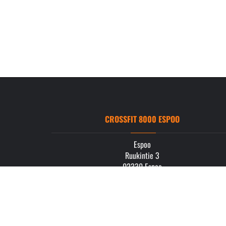
CROSSFIT 8000 ESPOO
Espoo
Ruukintie 3
02330 Espoo
info.espoo@crossfit8000.com