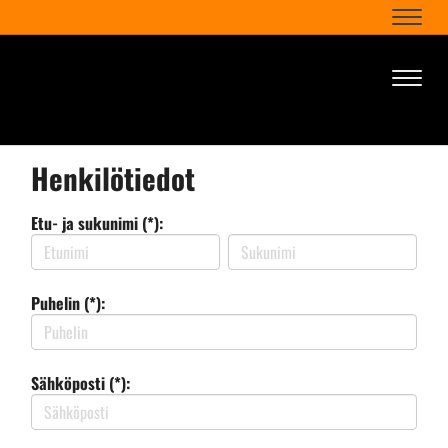
Naviga
Naviga
Henkilötiedot
Etu- ja sukunimi (*):
Puhelin (*):
Sähköposti (*):