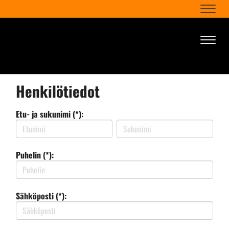
Naviga
Naviga
Henkilötiedot
Etu- ja sukunimi (*):
Puhelin (*):
Sähköposti (*):