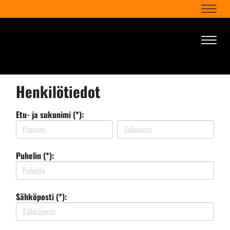
Naviga
Naviga
Henkilötiedot
Etu- ja sukunimi (*):
Puhelin (*):
Sähköposti (*):